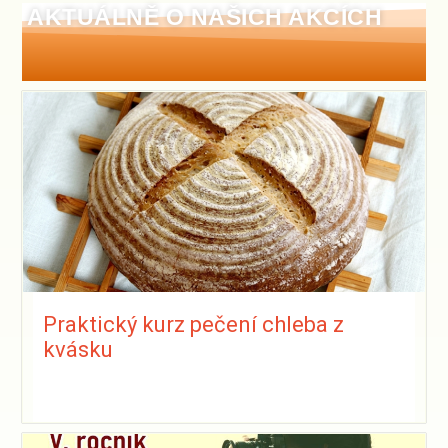
AKTUÁLNĚ O NAŠICH AKCÍCH
Praktický kurz pečení chleba z
kvásku