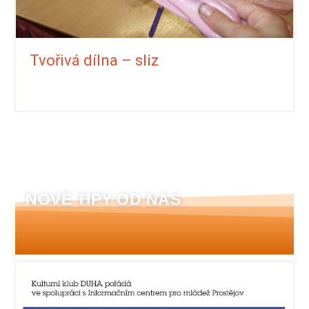
Tvořivá dílna – sliz
NOVÉ TIPY OD NÁS