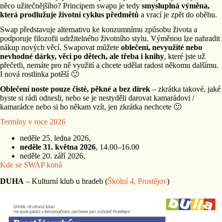
něco užitečnějšího? Principem swapu je tedy
smysluplná výměna,
která prodlužuje životní cyklus předmětů
a vrací je zpět do oběhu.
Swap představuje alternativu ke konzumnímu způsobu života a
podporuje filozofii udržitelného životního stylu. Výměnou lze nahradit
nákup nových věcí. Swapovat můžete
oblečení, nevyužité nebo
nevhodné dárky, věci po dětech, ale třeba i knihy
, které jste už
přečetli, nemáte pro ně využití a chcete udělat radost někomu dalšímu.
I nová rostlinka potěší 🙂
Oblečení noste pouze čisté, pěkné a bez dírek
– zkrátka takové, jaké
byste si rádi odnesli, nebo se je nestyděli darovat kamarádovi /
kamarádce nebo si ho někam vzít, jen zkrátka nechcete 🙂
Termíny v roce 2026
neděle 25. ledna 2026,
neděle 31. května 2026
, 14.00–16.00
neděle 20. září 2026,
Kde se SWAP koná
DUHA
– Kulturní klub u hradeb (
Školní 4, Prostějov
)