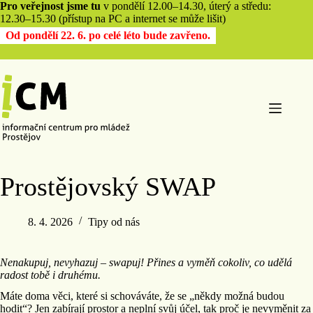
Pro veřejnost jsme tu
v pondělí 12.00–14.30, úterý a středu:
12.30–15.30 (přístup na PC a internet se může lišit)
Od pondělí 22. 6. po celé léto bude zavřeno.
Prostějovský SWAP
8. 4. 2026
Tipy od nás
Nenakupuj, nevyhazuj – swapuj! Přines a vyměň cokoliv, co udělá
radost tobě i druhému.
Máte doma věci, které si schováváte, že se „někdy možná budou
hodit“? Jen zabírají prostor a neplní svůj účel, tak proč je nevyměnit za