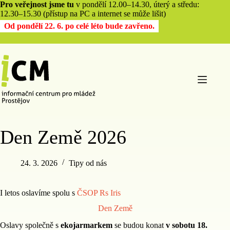
Pro veřejnost jsme tu
v pondělí 12.00–14.30, úterý a středu:
12.30–15.30 (přístup na PC a internet se může lišit)
Od pondělí 22. 6. po celé léto bude zavřeno.
Den Země 2026
24. 3. 2026
Tipy od nás
I letos oslavíme spolu s
ČSOP Rs Iris
Den Země
Oslavy společně s
ekojarmarkem
se budou konat
v sobotu 18.