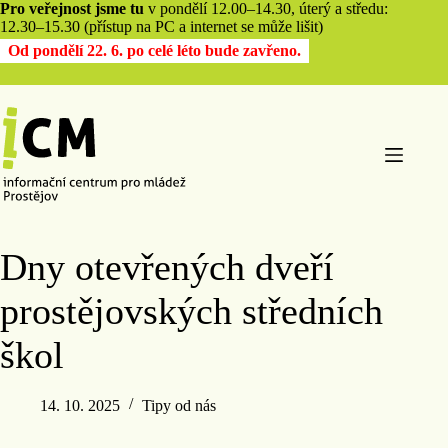
Pro veřejnost jsme tu
v pondělí 12.00–14.30, úterý a středu:
12.30–15.30 (přístup na PC a internet se může lišit)
Od pondělí 22. 6. po celé léto bude zavřeno.
Dny otevřených dveří
prostějovských středních
škol
14. 10. 2025
Tipy od nás