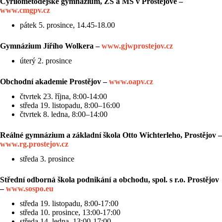
Cyrilometodějské gymnázium, ZŠ a MŠ v Prostějově –
www.cmgpv.cz
pátek 5. prosince, 14.45-18.00
Gymnázium Jiřího Wolkera –
www.gjwprostejov.cz
úterý 2. prosince
Obchodní akademie Prostějov –
www.oapv.cz
čtvrtek 23. října, 8:00-14:00
středa 19. listopadu, 8:00–16:00
čtvrtek 8. ledna, 8:00–14:00
Reálné gymnázium a základní škola Otto Wichterleho, Prostějov –
www.rg.prostejov
.cz
středa 3. prosince
Střední odborná škola podnikání a obchodu, spol. s r.o. Prostějov
–
www.sospo.eu
středa 19. listopadu, 8:00-17:00
středa 10. prosince, 13:00-17:00
středa 14. ledna, 13:00-17:00