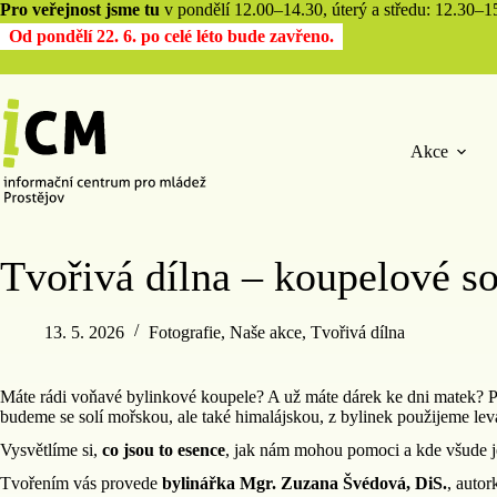
Pro veřejnost jsme tu
v pondělí 12.00–14.30, úterý a středu: 12.30–15.
Od pondělí 22. 6. po celé léto bude zavřeno.
Akce
Tvořivá dílna – koupelové so
13. 5. 2026
Fotografie
,
Naše akce
,
Tvořivá dílna
Máte rádi voňavé bylinkové koupele? A už máte dárek ke dni matek? P
budeme se solí mořskou, ale také himalájskou, z bylinek použijeme leva
Vysvětlíme si,
co jsou to esence
, jak nám mohou pomoci a kde všude j
Tvořením vás provede
bylinářka Mgr. Zuzana Švédová, DiS.
, autor