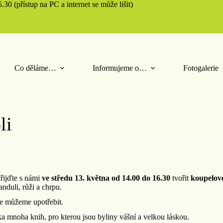
30 (přístup na PC a internet se může lišit)
Co děláme…
Informujeme o…
Fotogalerie
li
řijďte s námi
ve středu 13. května od 14.00 do 16.30
tvořit
koupelové
nduli, růži a chrpu.
e můžeme upotřebit.
ka mnoha knih, pro kterou jsou byliny vášní a velkou láskou.