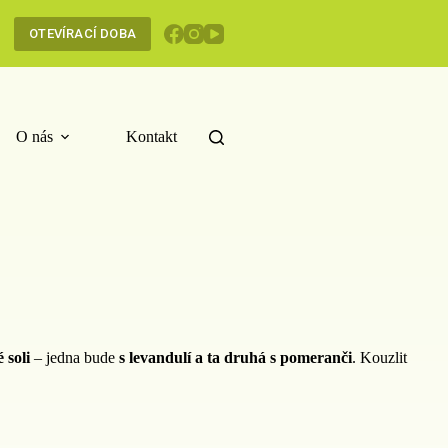
OTEVÍRACÍ DOBA
O nás
Kontakt
 soli
– jedna bude
s levandulí a ta druhá s pomeranči
. Kouzlit