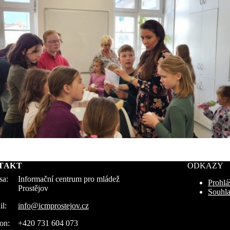
TAKT
ODKAZY
sa:
Informační centrum pro mládež
Prohlá
Prostějov
Souhla
l:
info@icmprostejov.cz
on:
+420 731 604 073