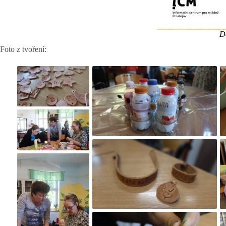
D
Foto z tvoření: