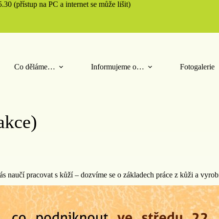
30 (přístup na PC a internet se může lišit)
Co děláme…
Informujeme o…
Fotogalerie
akce)
nás naučí pracovat s kůží – dozvíme se o základech práce z kůži a vyro