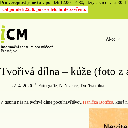
Pro veřejnost jsme tu
v pondělí 12.00–14.30, úterý a středu: 12.30–15.
Od pondělí 22. 6. po celé léto bude zavřeno.
Akce
Tvořivá dílna – kůže (foto z 
22. 4. 2026
Fotografie
,
Naše akce
,
Tvořivá dílna
V dubnu nás na tvořivé dílně poctí návštěvou
Hanička Botička
, která 